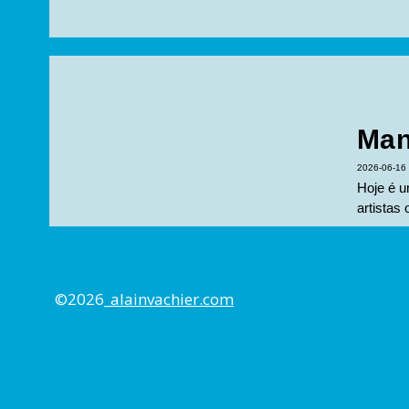
Man
2026-06-16
Hoje é u
artistas
©2026_
alainvachier.com
Boé