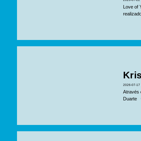
Love of 
realizad
Kri
2026-07-17
Através
Duarte O